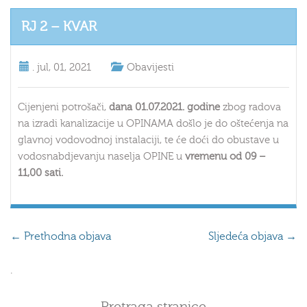
RJ 2 – KVAR
.
jul, 01, 2021
Obavijesti
Cijenjeni potrošači,
dana 01.07.2021. godine
zbog radova
na izradi kanalizacije u OPINAMA došlo je do oštećenja na
glavnoj vodovodnoj instalaciji, te će doći do obustave u
vodosnabdjevanju naselja OPINE u
vremenu od 09 –
11,00 sati.
←
Prethodna objava
Sljedeća objava
→
.
Pretraga stranice