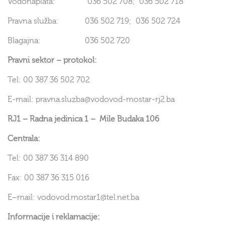
Vodonaplata: 036 502 708; 036 502 718
Pravna služba: 036 502 719; 036 502 724
Blagajna: 036 502 720
Pravni sektor – protokol:
Tel: 00 387 36 502 702
E-mail: pravna.sluzba@vodovod-mostar-rj2.ba
RJ1 – Radna jedinica 1 – Mile Budaka 106
Centrala:
Tel: 00 387 36 314 890
Fax: 00 387 36 315 016
E–mail: vodovod.mostar1@tel.net.ba
Informacije i reklamacije: