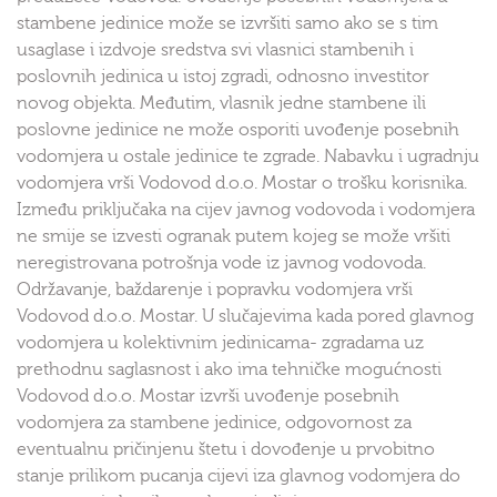
stambene jedinice može se izvršiti samo ako se s tim
usaglase i izdvoje sredstva svi vlasnici stambenih i
poslovnih jedinica u istoj zgradi, odnosno investitor
novog objekta. Međutim, vlasnik jedne stambene ili
poslovne jedinice ne može osporiti uvođenje posebnih
vodomjera u ostale jedinice te zgrade. Nabavku i ugradnju
vodomjera vrši Vodovod d.o.o. Mostar o trošku korisnika.
Između priključaka na cijev javnog vodovoda i vodomjera
ne smije se izvesti ogranak putem kojeg se može vršiti
neregistrovana potrošnja vode iz javnog vodovoda.
Održavanje, baždarenje i popravku vodomjera vrši
Vodovod d.o.o. Mostar. U slučajevima kada pored glavnog
vodomjera u kolektivnim jedinicama- zgradama uz
prethodnu saglasnost i ako ima tehničke mogućnosti
Vodovod d.o.o. Mostar izvrši uvođenje posebnih
vodomjera za stambene jedinice, odgovornost za
eventualnu pričinjenu štetu i dovođenje u prvobitno
stanje prilikom pucanja cijevi iza glavnog vodomjera do