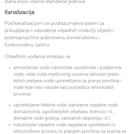
stana snosi vlasnik stambene jedinice.
Kanalizacija
Pod kanalizacijom se podrazumijeva sistem za
prikupljanje i odvođenje otpadnih voda čiji objekti i
postrojenja čine jedinstvenu konstruktivnu i
funkcionalnu cjelinu.
Otpadnim vodama smatraju se :
atmosferske vode (oborinske, površinske i podzemne
vode, višak voda mješovitog sistema izdvojen preko
kišnih preljeva vode upotrebljene za pranje površina i
vode koje nisu nastale kao posljedica tehnoloških
procesa)
upotrebljene fekalne vode (sanitarne otpadne vode
domaćinstva, ugostiteljskih objekata, bolnica i sl.,
drenažne vode groblja, sanitarnih deponija i sl.),
industrijske otpadne vode zagađene upotrebom u
tehnološkom procesu ili pranjem površina na kojima se