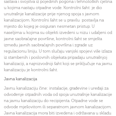
sastava i svojstva iz pojedinih pogona i tehnoloških cjelina
u kojima nastaju otpadne vode. Kontrolni šaht je dio
unutrašnje kanalizacije prije njenog spoja s javnom
kanalizacijom. Kontrolni šaht se u pravilu postavlja na
mjesto do kojeg je osiguran nesmetan pristup. U
naseljima u kojima su objekti izvedeni u nizu i udaljeni od
javne saobraćajne površine, kontrolni šaht se smješta
između javnih saobraćajnih površina i zgrade uz
regulacionu liniju. U tom slučaju vanjski spojevi više izlaza
iz stambenih i poslovnih objekata pripadaju unutrašnjoj
kanalizaciji, a najnizvodniji šaht koji se priključuje na javnu
kanalizaciju je kontrolni šaht.
Javna kanalizacija
Javnu kanalizaciju čine: instalacije, građevine i uređaji za
odvođenje otpadnih voda od spoja unutrašnje kanalizacije
na javnu kanalizaciju do recipijenta. Otpadne vode se
odvode mješovitom ili separatnom javnom kanalizacijom.
Javna kanalizacija mora biti izvedena i održavana u skladu