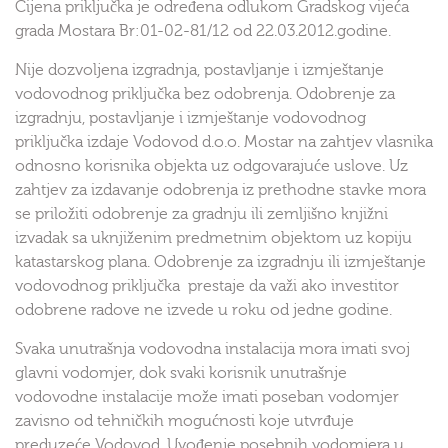
Cijena priključka je određena odlukom Gradskog vijeća
grada Mostara Br:01-02-81/12 od 22.03.2012.godine.
Nije dozvoljena izgradnja, postavljanje i izmještanje
vodovodnog priključka bez odobrenja. Odobrenje za
izgradnju, postavljanje i izmještanje vodovodnog
priključka izdaje Vodovod d.o.o. Mostar na zahtjev vlasnika
odnosno korisnika objekta uz odgovarajuće uslove. Uz
zahtjev za izdavanje odobrenja iz prethodne stavke mora
se priložiti odobrenje za gradnju ili zemljišno knjižni
izvadak sa uknjiženim predmetnim objektom uz kopiju
katastarskog plana. Odobrenje za izgradnju ili izmještanje
vodovodnog priključka prestaje da važi ako investitor
odobrene radove ne izvede u roku od jedne godine.
Svaka unutrašnja vodovodna instalacija mora imati svoj
glavni vodomjer, dok svaki korisnik unutrašnje
vodovodne instalacije može imati poseban vodomjer
zavisno od tehničkih mogućnosti koje utvrđuje
preduzeće Vodovod. Uvođenje posebnih vodomjera u