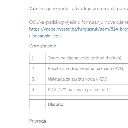
Važeće cijene vode i odvodnje prema vrsti potro
Odluka gradskog vijeća o formiranju nove cijen
https://vijece.mostar.ba/hr/glasnik/item/814-b
i-bosanski-jezik
Domaćinstvo
1.
Osnovna cijena vode (prihod društva)
2.
Posebna vodoprivredna naknada (PVN)
3.
Naknada za zaštitu voda (NZV)
4.
PDV (17% na stavku po red. br.1.)
Ukupno:
Privreda