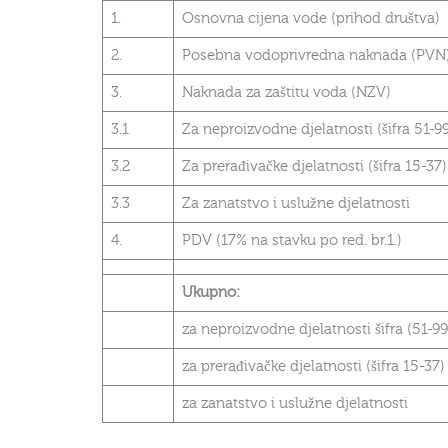
1.
Osnovna cijena vode (prihod društva)
2.
Posebna vodoprivredna naknada (PVN
3.
Naknada za zaštitu voda (NZV)
3.1
Za neproizvodne djelatnosti (šifra 51-99
3.2
Za prerađivačke djelatnosti (šifra 15-37)
3.3
Za zanatstvo i uslužne djelatnosti
4.
PDV (17% na stavku po red. br.1.)
Ukupno:
za neproizvodne djelatnosti šifra (51-99
za prerađivačke djelatnosti (šifra 15-37)
za zanatstvo i uslužne djelatnosti