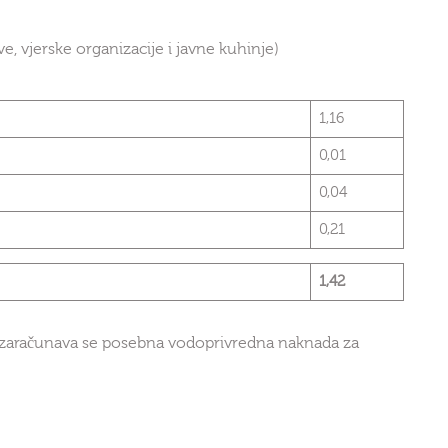
e, vjerske organizacije i javne kuhinje)
1,16
0,01
0,04
0,21
1,42
 zaračunava se posebna vodoprivredna naknada za