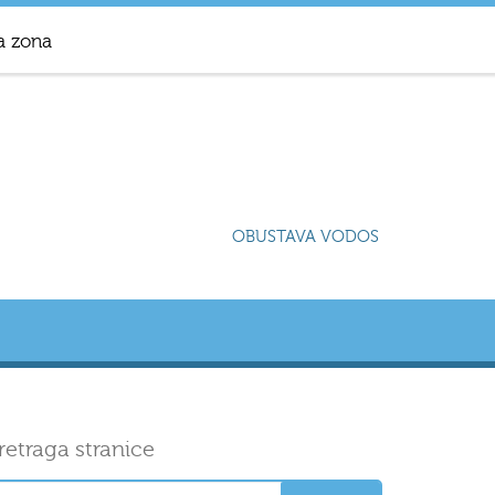
a zona
OBUSTAVA VODOSNABDIJEVANJA U
retraga stranice