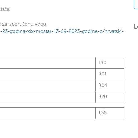
šača:
e za isporučenu vodu:
L
roj-23-godina-xix-mostar-13-09-2023-godine-c-hrvatski-
1,10
0,01
0,04
0,20
1,35