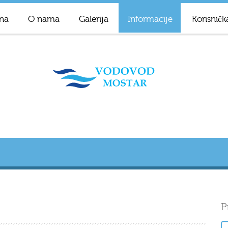
na
O nama
Galerija
Informacije
Korisničk
P