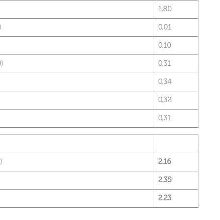
1,80
)
0,01
0,10
)
0,31
0,34
0,32
0,31
)
2.16
2.35
2.23