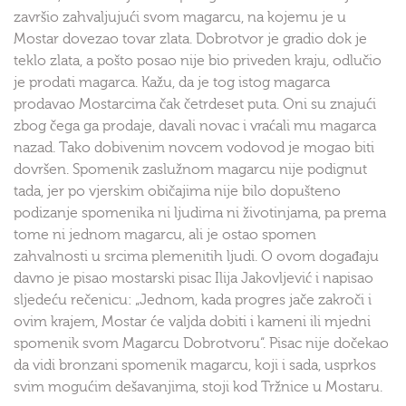
završio zahvaljujući svom magarcu, na kojemu je u
Mostar dovezao tovar zlata. Dobrotvor je gradio dok je
teklo zlata, a pošto posao nije bio priveden kraju, odlučio
je prodati magarca. Kažu, da je tog istog magarca
prodavao Mostarcima čak četrdeset puta. Oni su znajući
zbog čega ga prodaje, davali novac i vraćali mu magarca
nazad. Tako dobivenim novcem vodovod je mogao biti
dovršen. Spomenik zaslužnom magarcu nije podignut
tada, jer po vjerskim običajima nije bilo dopušteno
podizanje spomenika ni ljudima ni životinjama, pa prema
tome ni jednom magarcu, ali je ostao spomen
zahvalnosti u srcima plemenitih ljudi. O ovom događaju
davno je pisao mostarski pisac Ilija Jakovljević i napisao
sljedeću rečenicu: „Jednom, kada progres jače zakroči i
ovim krajem, Mostar će valjda dobiti i kameni ili mjedni
spomenik svom Magarcu Dobrotvoru“. Pisac nije dočekao
da vidi bronzani spomenik magarcu, koji i sada, usprkos
svim mogućim dešavanjima, stoji kod Tržnice u Mostaru.