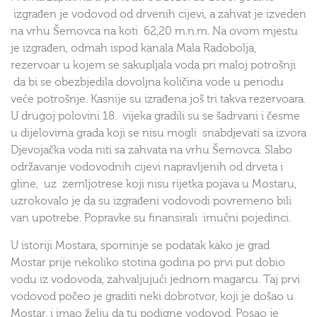
izgrađen je vodovod od drvenih cijevi, a zahvat je izveden
na vrhu Šemovca na koti 62,20 m.n.m. Na ovom mjestu
je izgrađen, odmah ispod kanala Mala Radobolja,
rezervoar u kojem se sakupljala voda pri maloj potrošnji
da bi se obezbjedila dovoljna količina vode u periodu
veće potrošnje. Kasnije su izrađena još tri takva rezervoara.
U drugoj polovini 18. vijeka gradili su se šadrvani i česme
u dijelovima grada koji se nisu mogli snabdjevati sa izvora
Djevojačka voda niti sa zahvata na vrhu Šemovca. Slabo
održavanje vodovodnih cijevi napravljenih od drveta i
gline, uz zemljotrese koji nisu rijetka pojava u Mostaru,
uzrokovalo je da su izgrađeni vodovodi povremeno bili
van upotrebe. Popravke su finansirali imućni pojedinci.
U istoriji Mostara, spominje se podatak kako je grad
Mostar prije nekoliko stotina godina po prvi put dobio
vodu iz vodovoda, zahvaljujući jednom magarcu. Taj prvi
vodovod počeo je graditi neki dobrotvor, koji je došao u
Mostar, i imao želju da tu podigne vodovod. Posao je