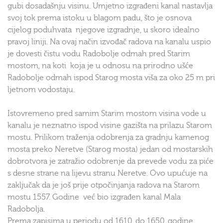
gubi dosadašnju visinu. Umjetno izgrađeni kanal nastavlja
svoj tok prema istoku u blagom padu, što je osnova
cijelog poduhvata njegove izgradnje, u skoro idealno
pravoj liniji. Na ovaj način izvođač radova na kanalu uspio
je dovesti čistu vodu Radobolje odmah pred Starim
mostom, na koti koja je u odnosu na prirodno ušće
Radobolje odmah ispod Starog mosta viša za oko 25 m pri
ljetnom vodostaju.
Istovremeno pred samim Starim mostom visina vode u
kanalu je neznatno ispod visine gazišta na prilazu Starom
mostu. Prilikom traženja odobrenja za gradnju kamenog
mosta preko Neretve (Starog mosta) jedan od mostarskih
dobrotvora je zatražio odobrenje da prevede vodu za piće
s desne strane na lijevu stranu Neretve. Ovo upućuje na
zaključak da je još prije otpočinjanja radova na Starom
mostu 1557. Godine već bio izgrađen kanal Mala
Radobolja.
Prema zapisima u periodu od 1610. do 1650. godine