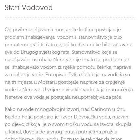
Stari Vodovod
Od prvih naseljavanja mostarske kotline postojao je
problem snabdjevanja vodom i stanovništvo je bilo
prinuđeno graditi čatrnje, od kojih su neke bile sačuvane
sve do Drugog svjetskog rata. Stanovništvo koje se
naseljavalo uz obalu Neretve nije imalo taj problem jer
se snabdjevalo vodom iz rijeke pomoću čekrka, naprave
za crpljenje vode. Putopisac Evlija Čelebija navodi da su
na tri mjesta u Mostaru postojale naprave za crpljenje
vode iz Neretve. U vrijeme visokih vodostaja i zamućenja
Neretve ova voda je postajala neupotrebljiva za piće.
Kako navode mnogobrojni izvori, nad Carinom u dnu
Bijelog Polja postojao je izvor Djevojačka voda, nazvan
po djevojci koja je o svom trošku vodu sa izvora skupila
u kanal, dovela do javnog puta i putnicima pružila
dobročinstvo, živu vodu. Poznato je također da izvor