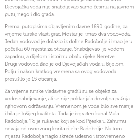
Djevojačka voda nije snabdijevao samo česmu na javnom
putu, nego i dio grada.
Prema putopisima objavljenim davne 1890. godine, za
vrijeme turske vlasti grad Mostar je imao dva vodovoda.
Jedan vodovod je dolazio iz doline Radobolje i imao je u
početku 60 mjesta za oticanje. Snabdjevao je vodom
zapadnu, a dijelom i istočnu obalu rijeke Neretve.
Drugi vodovod išao je od Djevojačkih voda u Bijelom
Polju i nakon kratkog vremena sa ovog vodovoda
presušilo je 15 oticanja.
Za vrijeme turske vladavine gradili su se objekti za
vodosnabdjevanje, ali se nije poklanjala dovoljna pažnja
njihovom održavanju. Vremenom je vode bilo sve manje
i bila je lošijeg kvaliteta. Tada je izgrađen kanal Mala
Radobolja. To je rukavac koji se kod Pijeska u Zahumu
odvaja od osnovnog korita rijeke Radobolje. Na tom
mjestu Radobolja naglo skreće udesno i istovremeno