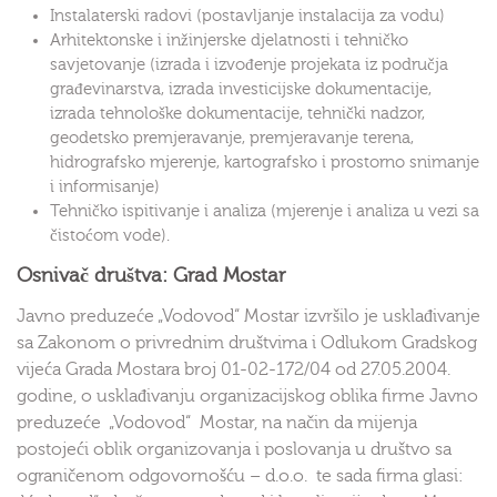
Instalaterski radovi (postavljanje instalacija za vodu)
Arhitektonske i inžinjerske djelatnosti i tehničko
savjetovanje (izrada i izvođenje projekata iz područja
građevinarstva, izrada investicijske dokumentacije,
izrada tehnološke dokumentacije, tehnički nadzor,
geodetsko premjeravanje, premjeravanje terena,
hidrografsko mjerenje, kartografsko i prostorno snimanje
i informisanje)
Tehničko ispitivanje i analiza (mjerenje i analiza u vezi sa
čistoćom vode).
Osnivač društva: Grad Mostar
Javno preduzeće „Vodovod“ Mostar izvršilo je usklađivanje
sa Zakonom o privrednim društvima i Odlukom Gradskog
vijeća Grada Mostara broj 01-02-172/04 od 27.05.2004.
godine, o usklađivanju organizacijskog oblika firme Javno
preduzeće „Vodovod“ Mostar, na način da mijenja
postojeći oblik organizovanja i poslovanja u društvo sa
ograničenom odgovornošću – d.o.o. te sada firma glasi: