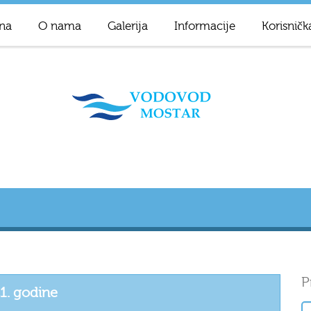
na
O nama
Galerija
Informacije
Korisničk
P
21. godine