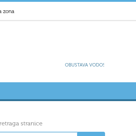
a zona
OBUSTAVA VODOSNABDIJEVANJA U N
retraga stranice