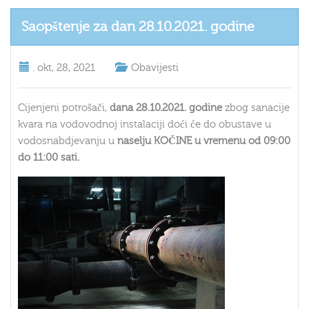
Saopštenje za dan 28.10.2021. godine
.
okt, 28, 2021
Obavijesti
Cijenjeni potrošači,
dana 28.10.2021. godine
zbog sanacije
kvara na vodovodnoj instalaciji doći će do obustave u
vodosnabdjevanju u
naselju KOČINE u vremenu od 09:00
do 11:00 sati.