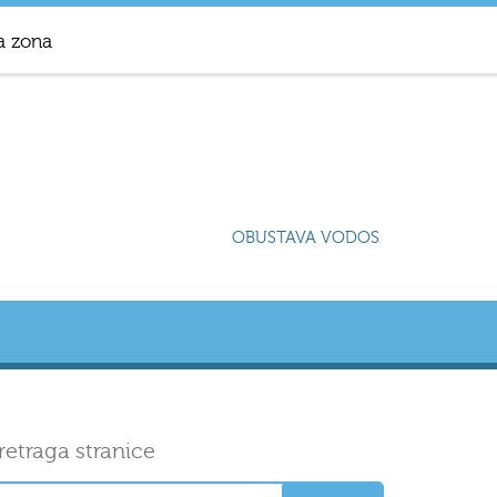
a zona
OBUSTAVA VODOSNABDIJEVANJA U 
retraga stranice