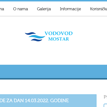
na
O nama
Galerija
Informacije
Korisničk
P
DE ZA DAN 14.03.2022. GODINE