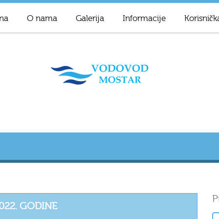
na
O nama
Galerija
Informacije
Korisničk
P
022. GODINE