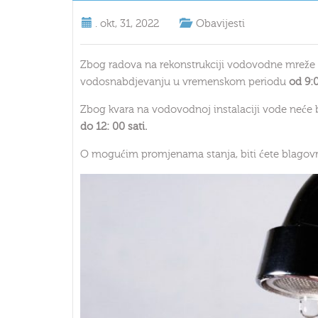
.
okt, 31, 2022
Obavijesti
Zbog radova na rekonstrukciji vodovodne mreže
vodosnabdjevanju u vremenskom periodu
od 9:0
Zbog kvara na vodovodnoj instalaciji vode neće 
do 12: 00 sati.
O mogućim promjenama stanja, biti ćete blagovr