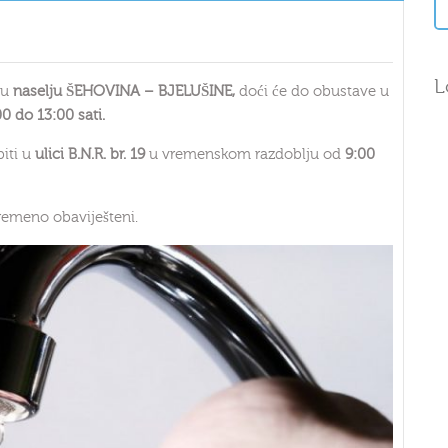
L
 u
naselju ŠEHOVINA – BJELUŠINE,
doći će do obustave u
0 do 13:00 sati.
biti u
ulici B.N.R. br. 19
u vremenskom razdoblju od
9:00
emeno obaviješteni.