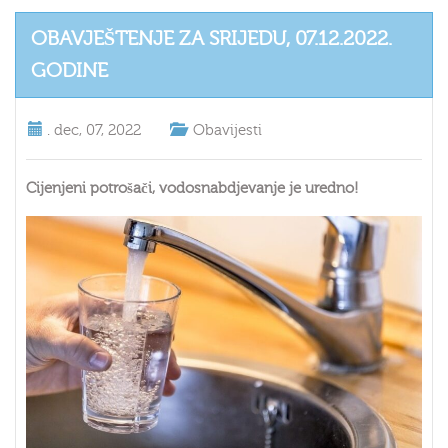
OBAVJEŠTENJE ZA SRIJEDU, 07.12.2022.
GODINE
.
dec, 07, 2022
Obavijesti
Cijenjeni potrošači, vodosnabdjevanje je uredno!