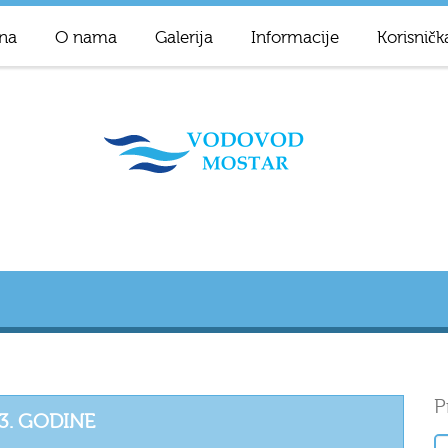
na
O nama
Galerija
Informacije
Korisničk
P
23. GODINE