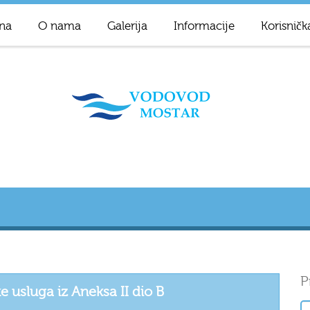
na
O nama
Galerija
Informacije
Korisničk
P
 usluga iz Aneksa II dio B