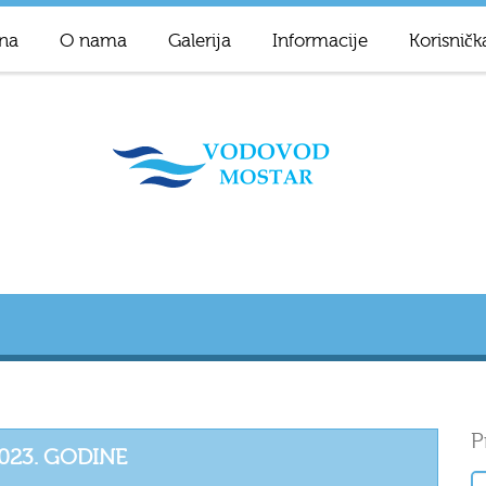
na
O nama
Galerija
Informacije
Korisničk
P
023. GODINE