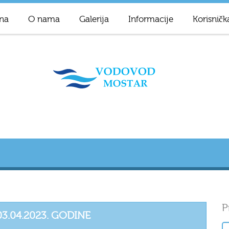
na
O nama
Galerija
Informacije
Korisničk
P
3.04.2023. GODINE