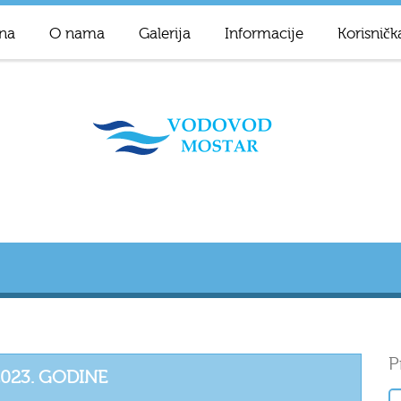
na
O nama
Galerija
Informacije
Korisničk
P
2023. GODINE