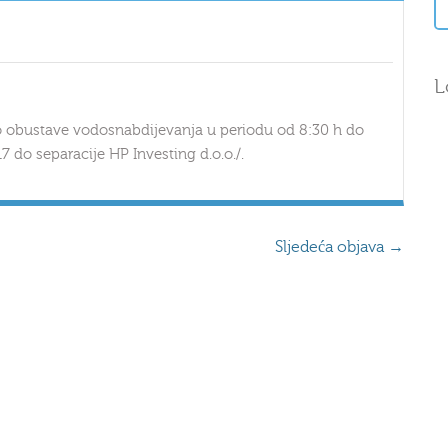
L
 do obustave vodosnabdijevanja u periodu od 8:30 h do
17 do separacije HP Investing d.o.o./.
Sljedeća objava
→