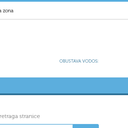
a zona
OBUSTAVA VODOSNABDIJEVANJA U
retraga stranice