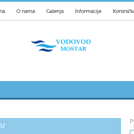
na
O nama
Galerija
Informacije
Korisničk
P
NU