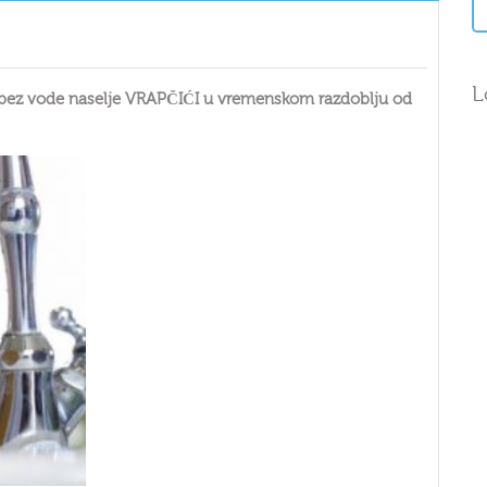
L
ati bez vode naselje VRAPČIĆI u vremenskom razdoblju od