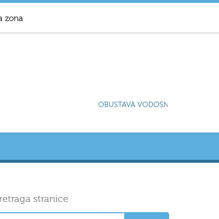
a zona
OBUSTAVA VODOSNABDIJEVANJA U 
retraga stranice