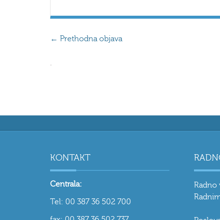
←
Prethodna objava
.
KONTAKT
RADN
Centrala:
Radno 
Radnim
Tel: 00 387 36 502 700
fax: 00 387 36 502 737