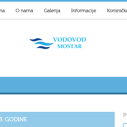
na
O nama
Galerija
Informacije
Korisničk
P
23. GODINE