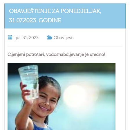
OBAVJEŠTENJE ZA PONEDJELJAK,
31.07.2023. GODINE
.
jul, 31, 2023
Obavijesti
Cijenjeni potrošači, vodosnabdijevanje je uredno!