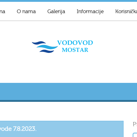
na
O nama
Galerija
Informacije
Korisničk
P
 vode 7.8.2023.