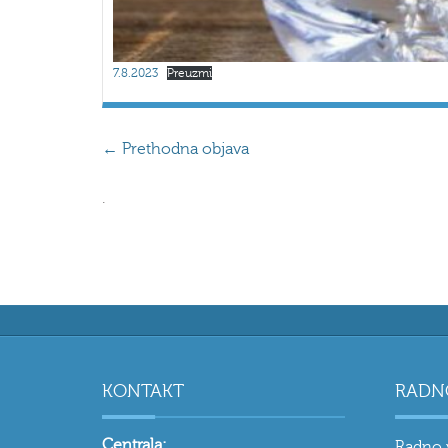
7.8.2023
Preuzmi
←
Prethodna objava
.
KONTAKT
RADN
Centrala:
Radno 