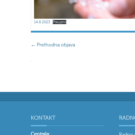
14.8.2023
Preuzmi
←
Prethodna objava
.
KONTAKT
RADN
Centrala:
Radno 