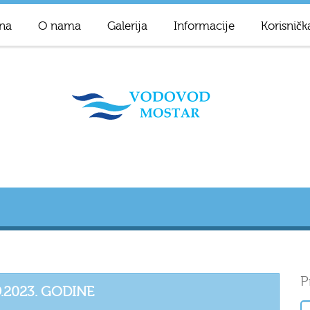
na
O nama
Galerija
Informacije
Korisničk
P
.2023. GODINE