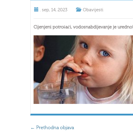
.
sep, 14, 2023
Obavijesti
Cijenjeni potrošači, vodosnabdijevanje je uredno
←
Prethodna objava