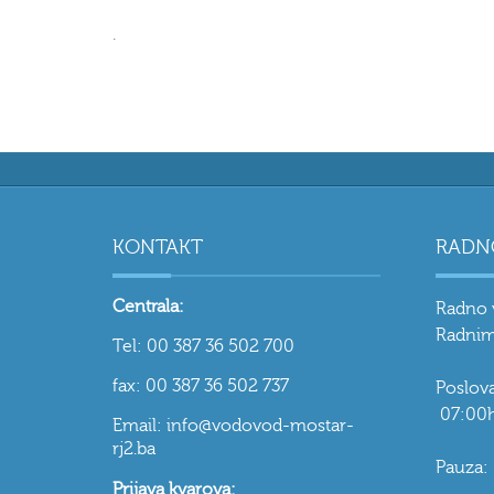
.
KONTAKT
RADN
Centrala:
Radno 
Radnim
Tel: 00 387 36 502 700
fax: 00 387 36 502 737
Poslo
07:00h
Email: info@vodovod-mostar-
rj2.ba
Pauza:
Prijava kvarova: