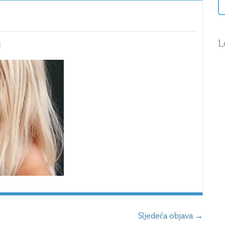
L
!
Sljedeća objava
→