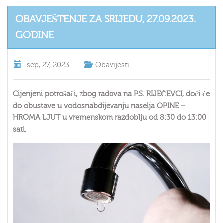
OBAVJEŠTENJE ZA SRIJEDU, 27.09.2023.
GODINE
.
sep, 27, 2023
Obavijesti
Cijenjeni potrošači,
z
bog radova na P.S. RIJEČEVCI, doći će
do obustave u vodosnabdijevanju naselja
OPINE –
HROMA LJUT
u vremenskom razdoblju od 8:30 do 13:00
sati.