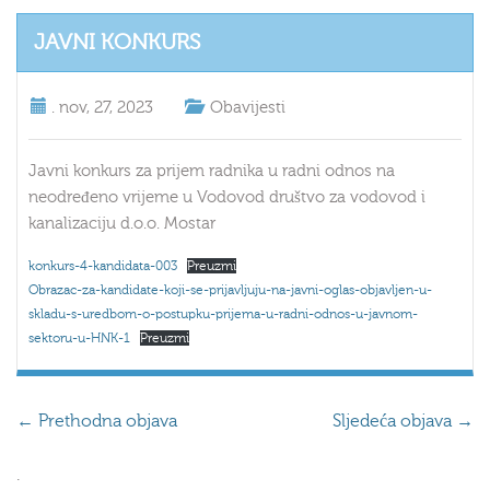
JAVNI KONKURS
.
nov, 27, 2023
Obavijesti
Javni konkurs za prijem radnika u radni odnos na
neodređeno vrijeme u Vodovod društvo za vodovod i
kanalizaciju d.o.o. Mostar
konkurs-4-kandidata-003
Preuzmi
Obrazac-za-kandidate-koji-se-prijavljuju-na-javni-oglas-objavljen-u-
skladu-s-uredbom-o-postupku-prijema-u-radni-odnos-u-javnom-
sektoru-u-HNK-1
Preuzmi
←
Prethodna objava
Sljedeća objava
→
.