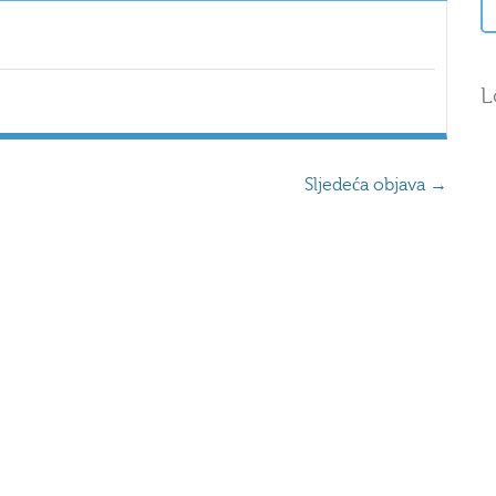
L
Sljedeća objava
→