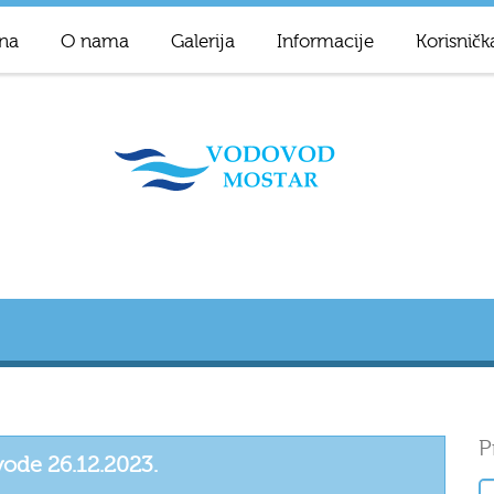
na
O nama
Galerija
Informacije
Korisničk
P
 vode 26.12.2023.