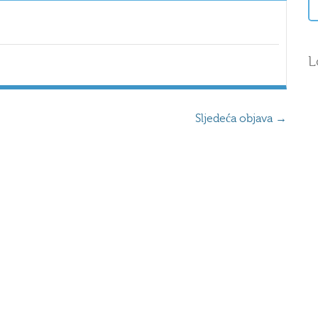
L
Sljedeća objava
→