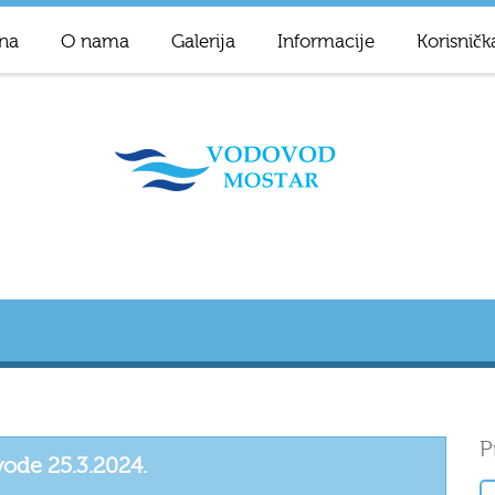
na
O nama
Galerija
Informacije
Korisničk
P
 vode 25.3.2024.