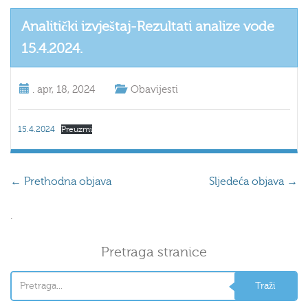
Analitički izvještaj-Rezultati analize vode
15.4.2024.
.
apr, 18, 2024
Obavijesti
15.4.2024
Preuzmi
←
Prethodna objava
Sljedeća objava
→
.
Pretraga stranice