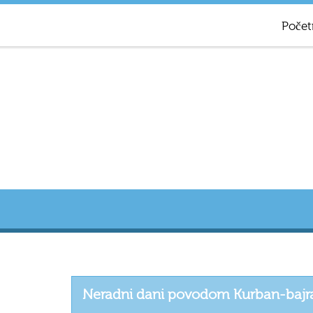
Počet
Neradni dani povodom Kurban-bajram