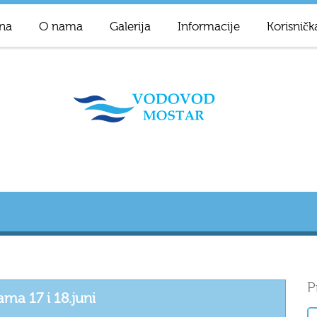
na
O nama
Galerija
Informacije
Korisničk
P
a 17 i 18.juni