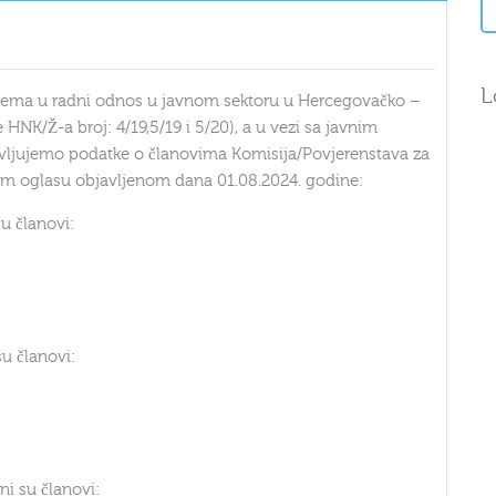
L
prijema u radni odnos u javnom sektoru u Hercegovačko –
NK/Ž-a broj: 4/19,5/19 i 5/20), a u vezi sa javnim
avljujemo podatke o članovima Komisija/Povjerenstava za
nom oglasu objavljenom dana 01.08.2024. godine:
u članovi:
u članovi:
ni su članovi: