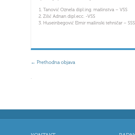
Tanović Oznela dipl.ing. mašinstva – VSS
Zilić Adnan dipl.ecc. -VSS
Huseinbegović Elmir mašinski tehničar – SSS
JP VODOVOD 
←
Prethodna objava
.