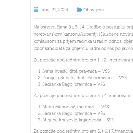
.
aug, 21, 2024
Obavijesti
Na osnovu člana 9.t. 3. i 4. Uredbe o postupku 
neretvanskom kantonu/županiji (Službene novine H
konkursom za prijem radnika u radni odnos, obj
izbor kandidata za prijem u radni odnos po jav
Za pozicije pod rednim brojem 1. i 2. imenovani s
Ivana Kvesić, dipl. pravnica – VSS
Danijela Bubalo, dipl. ekonomistica – VSS
Jadranka Bago, pravnica – VŠS
Za pozicije pod rednim brojem 3. i 4. imenovani s
Mario Marinović, ing građ. – VŠS
Jadranka Bago, pravnica – VŠS
Mirjana Knezović, knjigovođa – SSS
Za pozicije pod rednim brojem 5. i 6. i 7. imenova