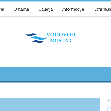
na
O nama
Galerija
Informacije
Korisničk
P