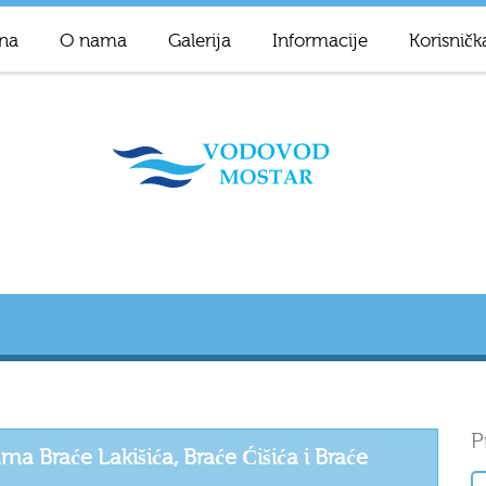
na
O nama
Galerija
Informacije
Korisničk
P
 Braće Lakišića, Braće Ćišića i Braće