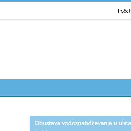
Počet
Obustava vodosnabdijevanja u ulicama