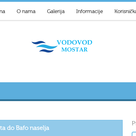
na
O nama
Galerija
Informacije
Korisničk
P
a do Bafo naselja