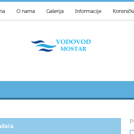
na
O nama
Galerija
Informacije
Korisničk
P
uđača