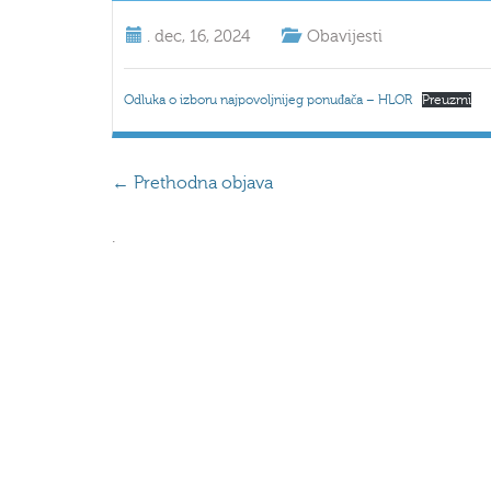
.
dec, 16, 2024
Obavijesti
Odluka o izboru najpovoljnijeg ponuđača – HLOR
Preuzmi
←
Prethodna objava
.