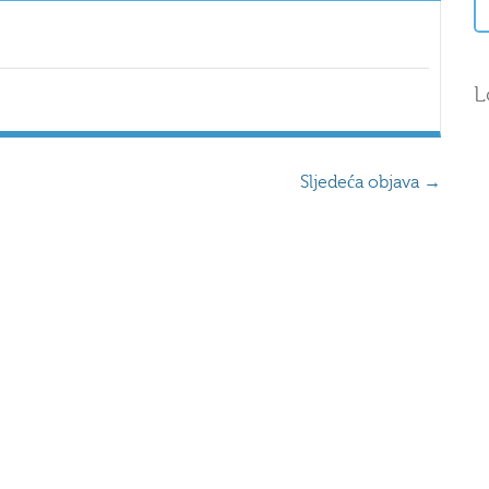
L
Sljedeća objava
→