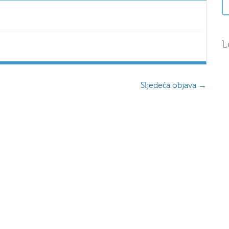
L
Sljedeća objava
→