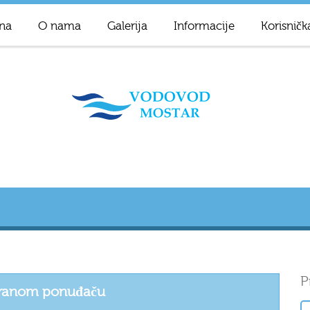
na
O nama
Galerija
Informacije
Korisničk
P
giranom ponuđaču