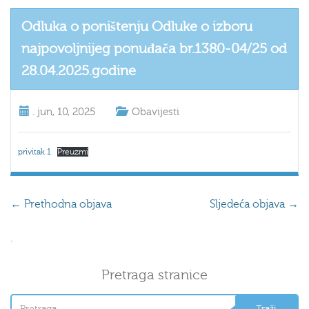
Odluka o poništenju Odluke o izboru
najpovoljnijeg ponuđača br.1380-04/25 od
28.04.2025.godine
.
jun, 10, 2025
Obavijesti
privitak 1
Preuzmi
←
Prethodna objava
Sljedeća objava
→
.
Pretraga stranice