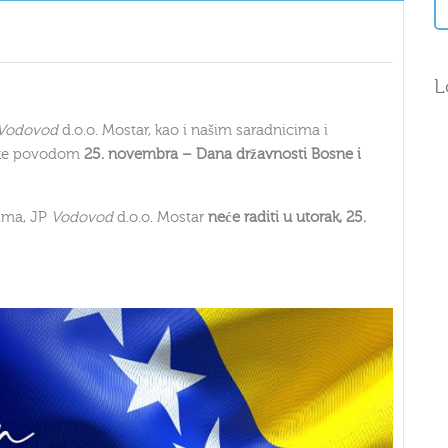
L
Vodovod
d.o.o. Mostar, kao i našim saradnicima i
itke povodom
25. novembra – Dana državnosti Bosne i
ima, JP
Vodovod
d.o.o. Mostar
neće raditi u utorak, 25.