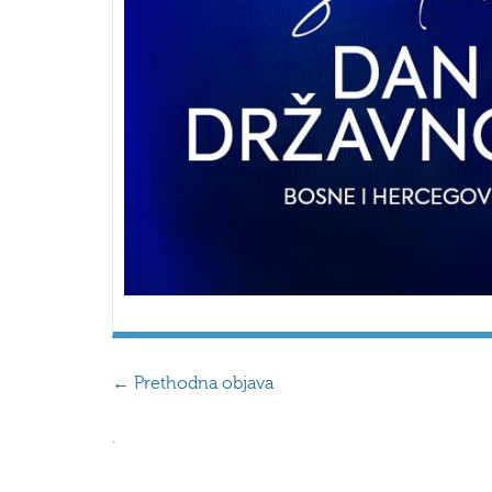
←
Prethodna objava
.