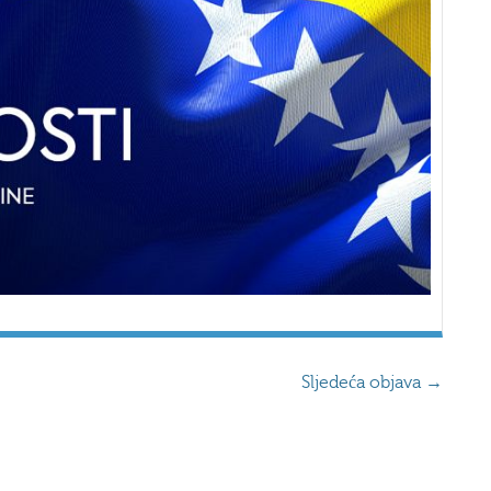
Sljedeća objava
→