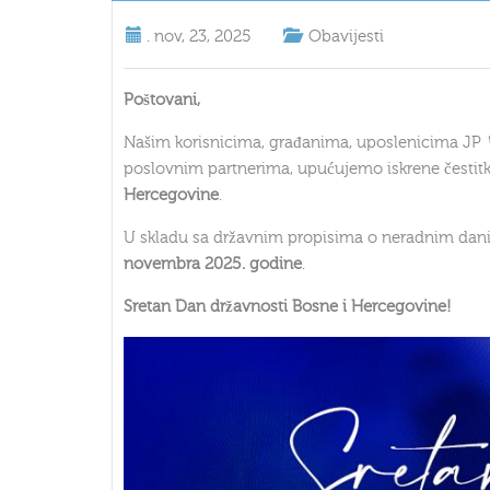
.
nov, 23, 2025
Obavijesti
Poštovani,
Našim korisnicima, građanima, uposlenicima JP
poslovnim partnerima, upućujemo iskrene čest
Hercegovine
.
U skladu sa državnim propisima o neradnim dan
novembra 2025. godine
.
Sretan Dan državnosti Bosne i Hercegovine!