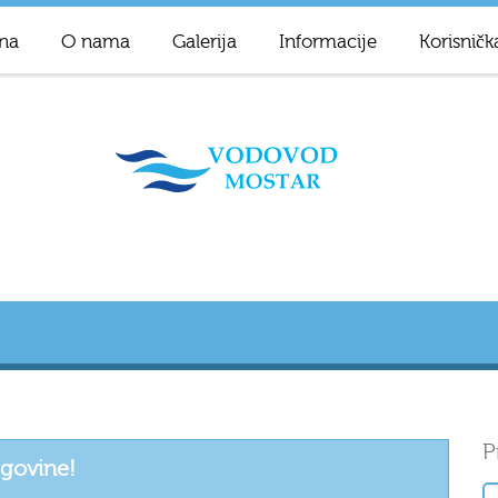
na
O nama
Galerija
Informacije
Korisničk
P
egovine!