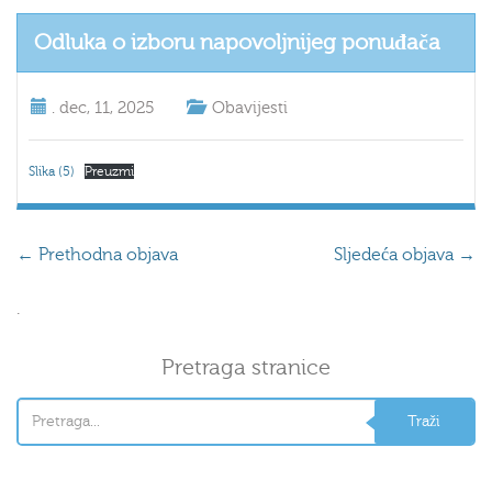
Odluka o izboru napovoljnijeg ponuđača
.
dec, 11, 2025
Obavijesti
Slika (5)
Preuzmi
←
Prethodna objava
Sljedeća objava
→
.
Pretraga stranice