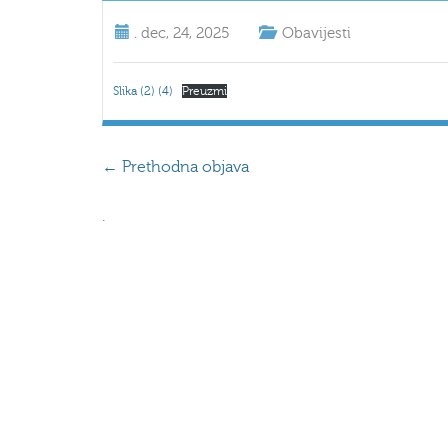
.
dec, 24, 2025
Obavijesti
Slika (2) (4)
Preuzmi
←
Prethodna objava
.