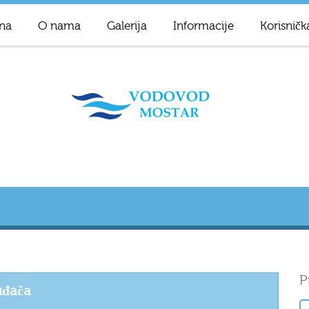
na
O nama
Galerija
Informacije
Korisničk
P
uđača