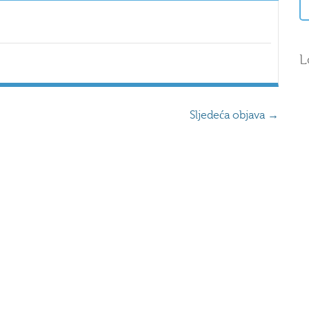
L
Sljedeća objava
→