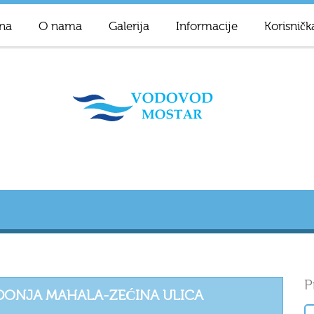
na
O nama
Galerija
Informacije
Korisničk
P
DONJA MAHALA-ZEĆINA ULICA