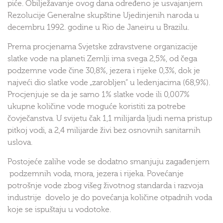
piće. Obilježavanje ovog dana određeno je usvajanjem
Rezolucije Generalne skupštine Ujedinjenih naroda u
decembru 1992. godine u Rio de Janeiru u Brazilu.
Prema procjenama Svjetske zdravstvene organizacije
slatke vode na planeti Zemlji ima svega 2,5%, od čega
podzemne vode čine 30,8%, jezera i rijeke 0,3%, dok je
najveći dio slatke vode „zarobljen“ u ledenjacima (68,9%).
Procjenjuje se da je samo 1% slatke vode ili 0,007%
ukupne količine vode moguće koristiti za potrebe
čovječanstva. U svijetu čak 1,1 milijarda ljudi nema pristup
pitkoj vodi, a 2,4 milijarde živi bez osnovnih sanitarnih
uslova.
Postojeće zalihe vode se dodatno smanjuju zagađenjem
podzemnih voda, mora, jezera i rijeka. Povećanje
potrošnje vode zbog višeg životnog standarda i razvoja
industrije dovelo je do povećanja količine otpadnih voda
koje se ispuštaju u vodotoke.