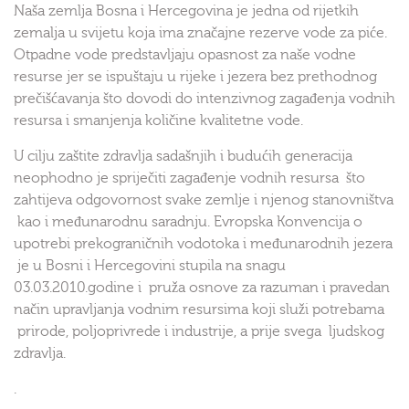
Naša zemlja Bosna i Hercegovina je jedna od rijetkih
zemalja u svijetu koja ima značajne rezerve vode za piće.
Otpadne vode predstavljaju opasnost za naše vodne
resurse jer se ispuštaju u rijeke i jezera bez prethodnog
prečišćavanja što dovodi do intenzivnog zagađenja vodnih
resursa i smanjenja količine kvalitetne vode.
U cilju zaštite zdravlja sadašnjih i budućih generacija
neophodno je spriječiti zagađenje vodnih resursa što
zahtijeva odgovornost svake zemlje i njenog stanovništva
kao i međunarodnu saradnju. Evropska Konvencija o
upotrebi prekograničnih vodotoka i međunarodnih jezera
je u Bosni i Hercegovini stupila na snagu
03.03.2010.godine i pruža osnove za razuman i pravedan
način upravljanja vodnim resursima koji služi potrebama
prirode, poljoprivrede i industrije, a prije svega ljudskog
zdravlja.
.