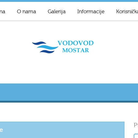
na
O nama
Galerija
Informacije
Korisničk
P
e