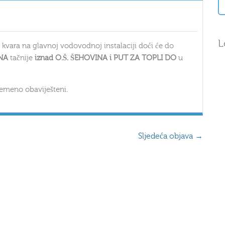
L
kvara na glavnoj vodovodnoj instalaciji doći će do
INA
tačnije
iznad O.Š. ŠEHOVINA i PUT ZA TOPLI DO
u
emeno obaviješteni.
Sljedeća objava
→