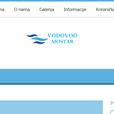
na
O nama
Galerija
Informacije
Korisničk
P