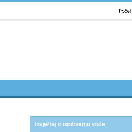
Počet
Izvještaj o ispitivanju vode