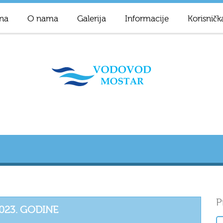
na
O nama
Galerija
Informacije
Korisničk
P
2023. GODINE