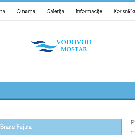
na
O nama
Galerija
Informacije
Korisničk
P
Braće Fejića